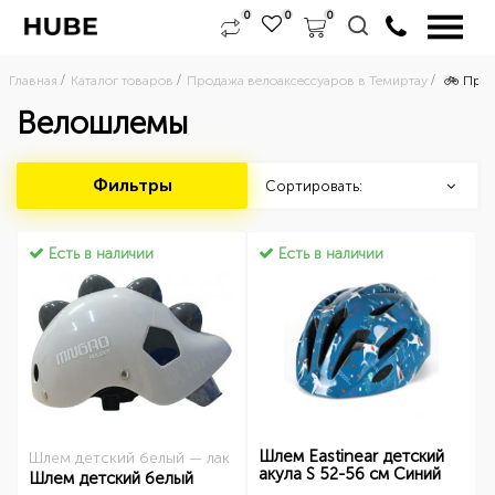
0
0
0
Главная
Каталог товаров
Продажа велоаксессуаров в Темиртау
🚲 Прод
Велошлемы
Фильтры
Сортировать:
Есть в наличии
Есть в наличии
Шлем Eastinear детский
Шлем детский белый — лак
акула S 52-56 см Синий
Шлем детский белый