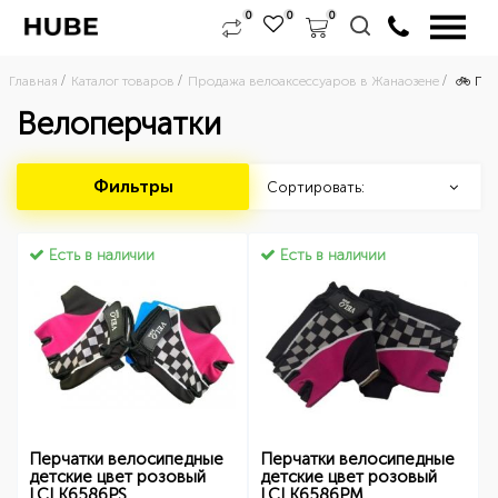
0
0
0
Главная
Каталог товаров
Продажа велоаксессуаров в Жанаозене
🚲 Про
Велоперчатки
Фильтры
Сортировать:
Есть в наличии
Есть в наличии
Перчатки велосипедные
Перчатки велосипедные
детские цвет розовый
детские цвет розовый
LCLK6586PS
LCLK6586PM