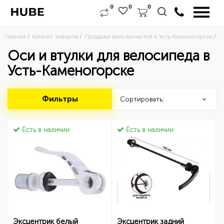
0
0
0
Главная
Каталог товаров
Продажа велозапчастей в Усть-Каменогорске
О
Оси и втулки для велосипеда в
Усть-Каменогорске
Фильтры
Сортировать:
Есть в наличии
Есть в наличии
Эксцентрик белый
Эксцентрик задний