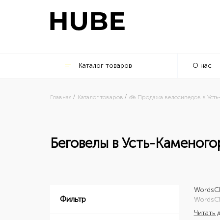
Каталог товаров
О нас
Главная
Каталог товаров
🚲 Продажа велосипедов в Усть
Беговелы в Усть-Каменого
Words
C
Фильтр
Words
C
Читать 