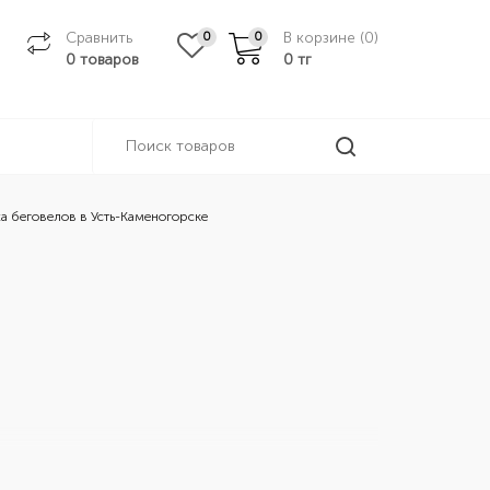
Сравнить
В корзине (
0
)
0
0
0 товаров
0
тг
 беговелов в Усть-Каменогорске