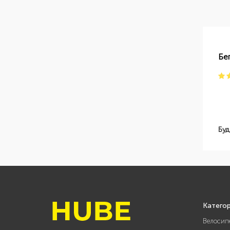
Бе
Буд
Катего
Велосип