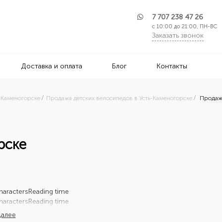
7 707 238 47 26
с 10:00 до 21:00, ПН-ВС
Заказать звонок
Доставка и оплата
Блог
Контакты
-Каменогорске
Продажа детских велосипедов в Усть-Каменогорске
Продажа
рске
haracters
Reading time
haracters
Reading time
далее