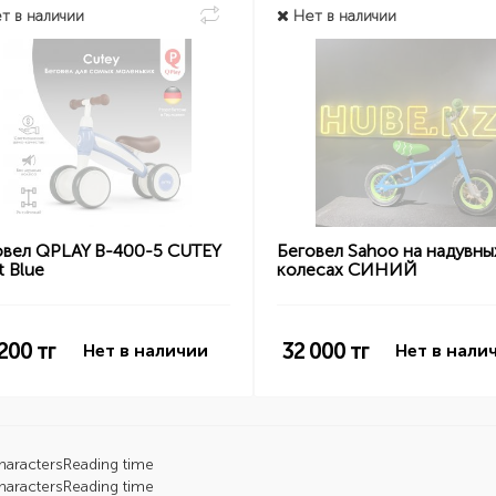
т в наличии
Нет в наличии
овел QPLAY B-400-5 CUTEY
Беговел Sahoo на надувны
t Blue
колесах СИНИЙ
 200
тг
32 000
тг
Нет в наличии
Нет в нали
haracters
Reading time
haracters
Reading time