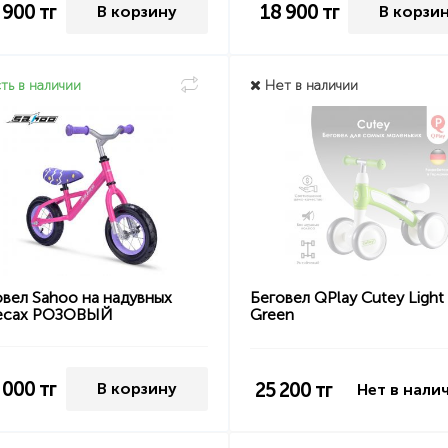
 900
тг
18 900
тг
В корзину
В корзи
ть в наличии
Нет в наличии
овел Sahoo на надувных
Беговел QPlay Cutey Light
есах РОЗОВЫЙ
Green
 000
тг
25 200
тг
В корзину
Нет в нали