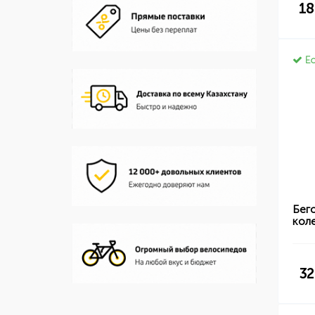
18
Ес
Бег
кол
32