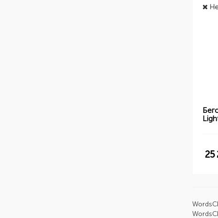
Не
Бег
Ligh
25
Words
C
Words
C