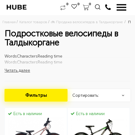
0
0
0
Главная
Каталог товаров
🚲 Продажа велосипедов в Талдыкоргане 
Про
Подростковые велосипеды в
Талдыкоргане
Words
Characters
Reading time
Words
Characters
Reading time
Читать далее
Фильтры
Сортировать:
Есть в наличии
Есть в наличии