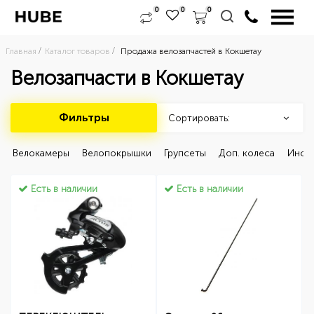
0
0
0
Главная
Каталог товаров
Продажа велозапчастей в Кокшетау
Велозапчасти в Кокшетау
Фильтры
Сортировать:
 Велокамеры 
 Велопокрышки 
 Групсеты 
 Доп. колеса 
 Инст
Есть в наличии
Есть в наличии