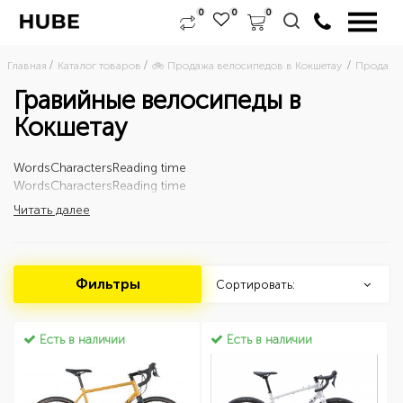
0
0
0
Главная
Каталог товаров
🚲 Продажа велосипедов в Кокшетау 
Продажа 
Гравийные велосипеды в
Кокшетау
Words
Characters
Reading time
Words
Characters
Reading time
Читать далее
Фильтры
Сортировать:
Есть в наличии
Есть в наличии