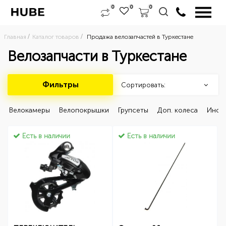
0
0
0
Главная
Каталог товаров
Продажа велозапчастей в Туркестане
Велозапчасти в Туркестане
Фильтры
Сортировать:
 Велокамеры 
 Велопокрышки 
 Групсеты 
 Доп. колеса 
 Инст
Есть в наличии
Есть в наличии