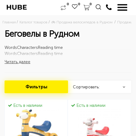
0
0
0
Главная
Каталог товаров
🚲 Продажа велосипедов в Рудном 
Продажа д
Беговелы в Рудном
Words
Characters
Reading time
Words
Characters
Reading time
Читать далее
Фильтры
Сортировать:
Есть в наличии
Есть в наличии