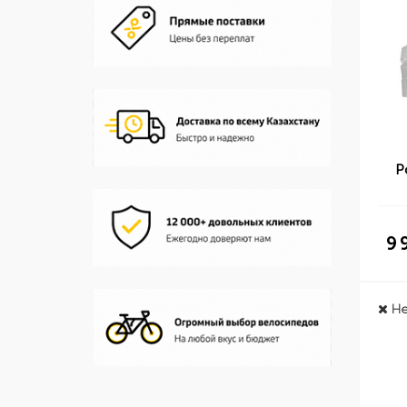
Р
9 
Не