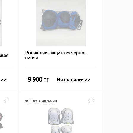
Роликовая защита M черно-
овая
синяя
9 900
тг
чии
Нет в наличии
Нет в наличии