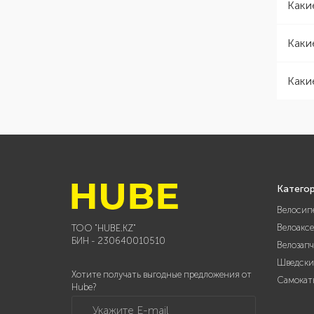
Каки
Каки
Каки
Катего
Велосип
Велоакс
ТОО "HUBE.KZ"
БИН - 230640010510
Велозап
Шведски
Хотите получать выгодные предложения от
Самокат
Hube?
Укажите E-mail