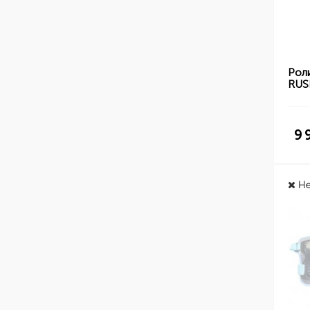
Рол
RUS
9 
Не