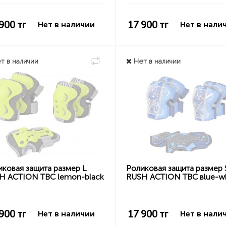
 900
тг
17 900
тг
Нет в наличии
Нет в нали
т в наличии
Нет в наличии
иковая защита размер L
Роликовая защита размер 
H ACTION TBC lemon-black
RUSH ACTION TBC вlue-wh
 900
тг
17 900
тг
Нет в наличии
Нет в нали