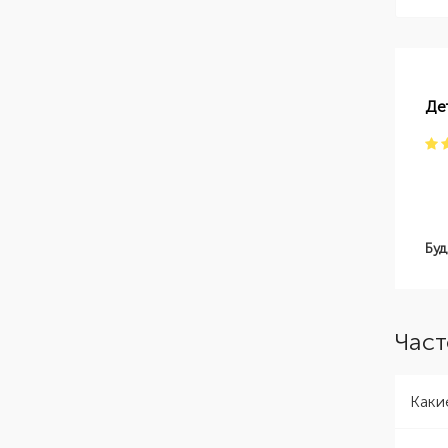
Де
Буд
Част
Каки