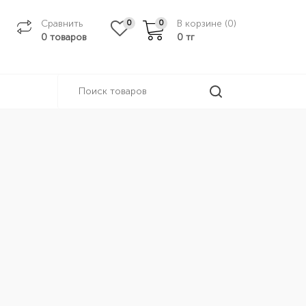
Сравнить
В корзине (
0
)
0
0
0 товаров
0
тг