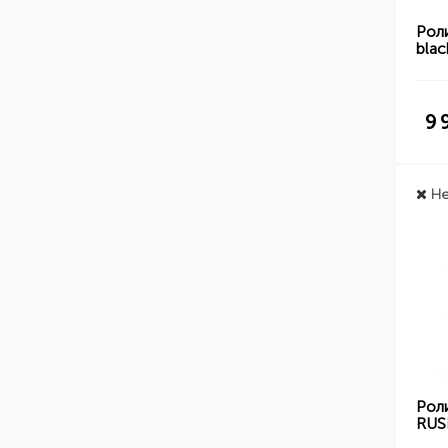
Рол
blac
9 
Не
Рол
RUS