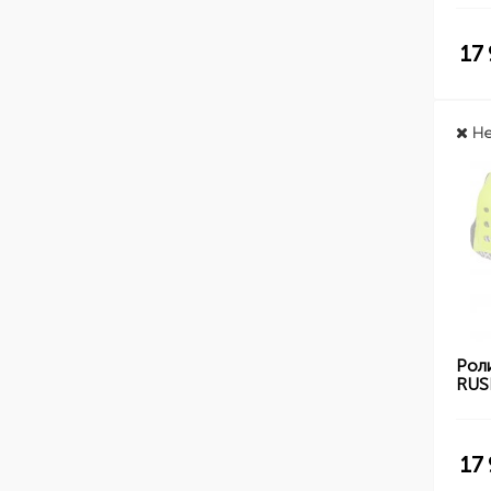
17
Не
Рол
RUS
17