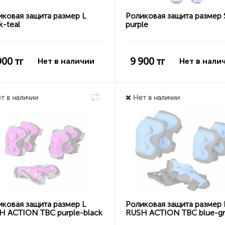
иковая защита размер L
Роликовая защита размер 
k-teal
purple
900
тг
9 900
тг
Нет в наличии
Нет в нали
т в наличии
Нет в наличии
иковая защита размер L
Роликовая защита размер 
H ACTION TBC purple-black
RUSH ACTION TBC blue-gr