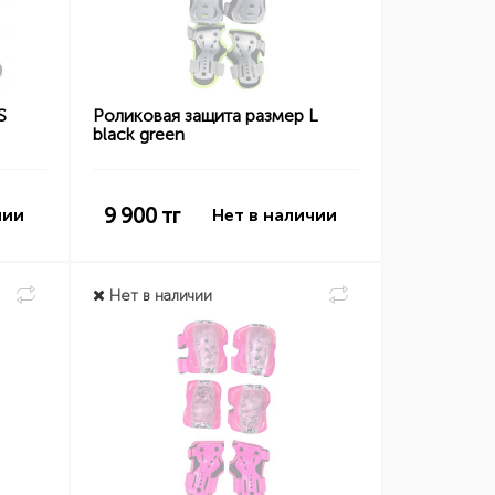
S
Роликовая защита размер L
black green
9 900
тг
чии
Нет в наличии
Нет в наличии