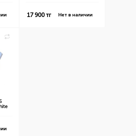
17 900
тг
чии
Нет в наличии
S
ite
чии