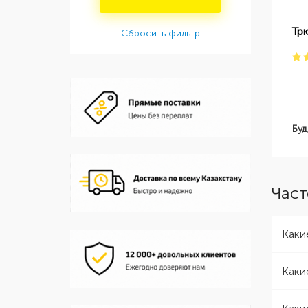
Тр
Сбросить фильтр
Буд
Част
Каки
Каки