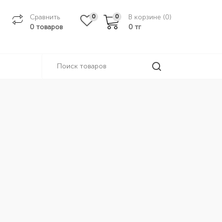
Сравнить
В корзине (
0
)
0
0
0 товаров
0
тг