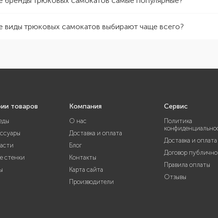
е бренды трюковых самокатов самые популярные?
е виды трюковых самокатов выбирают чаще всего?
рии товаров
Компания
Сервис
еды
О нас
Политика
конфиденциально
ессуары
Доставка и оплата
Доставка и оплата
части
Блог
Договор публично
е стенки
Контакты
Правила оплаты
ы
Карта сайта
Отзывы
Производители