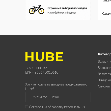
Каки
Каки
Катего
Велосип
Велоакс
ТОО "HUBE.KZ"
БИН - 230640010510
Велозап
Шведски
Хотите получать выгодные предложения от
Самокат
Hube?
Укажите E-mail
Согласен на обработку персональных