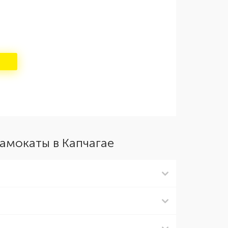
амокаты в Капчагае