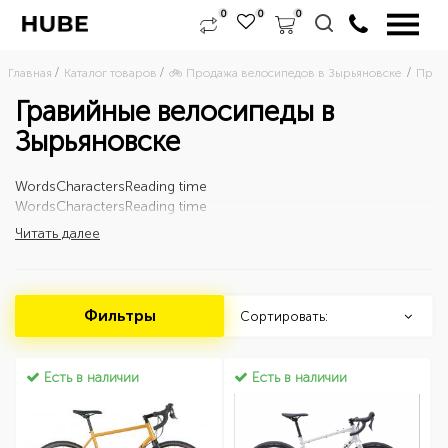
0
0
0
Главная
Каталог товаров
🚲 Продажа велосипедов в Зырьяновске 
Прод
Гравийные велосипеды в
Зырьяновске
Words
Characters
Reading time
Words
Characters
Reading time
Читать далее
Фильтры
Сортировать:
Есть в наличии
Есть в наличии