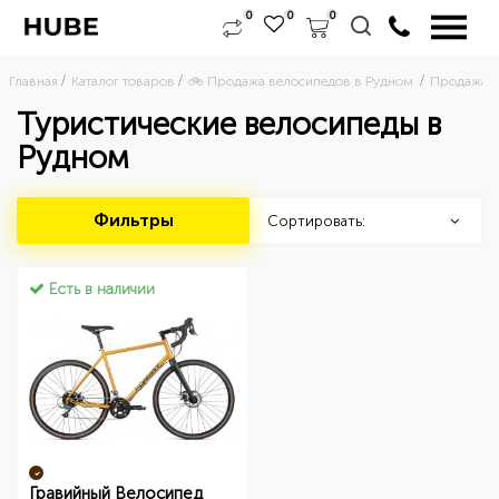
0
0
0
Главная
Каталог товаров
🚲 Продажа велосипедов в Рудном 
Продажа ш
Туристические велосипеды в
Рудном
Фильтры
Сортировать:
Есть в наличии
Гравийный Велосипед