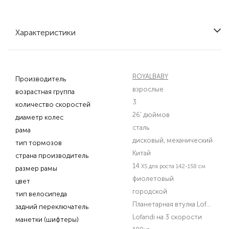
Характеристики
ROYALBABY
Производитель
взрослые
возрастная группа
3
количество скоростей
26' дюймов
диаметр колес
сталь
рама
дисковый, механический
тип тормозов
Китай
страна производитель
14
XS для роста 142-158 см
размер рамы
фиолетовый
цвет
городской
тип велосипеда
Планетарная втулка Lofandi на 3 скорости
задний переключатель
Lofandi на 3 скорости
манетки (шифтеры)