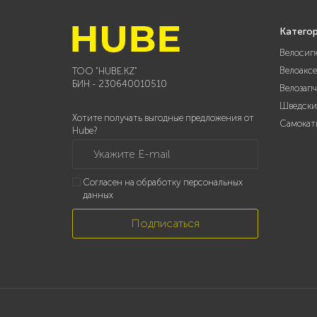
Катего
Велосип
Велоакс
ТОО "HUBE.KZ"
БИН - 230640010510
Велозап
Шведски
Хотите получать выгодные предложения от
Самокат
Hube?
Укажите E-mail
Согласен на обработку персональных
данных
Подписаться