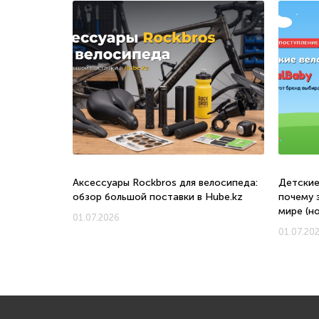
о, с какого
Аксессуары Rockbros для велосипеда:
Детские
обзор большой поставки в Hube.kz
почему 
мире (н
01.07.2026
01.07.20