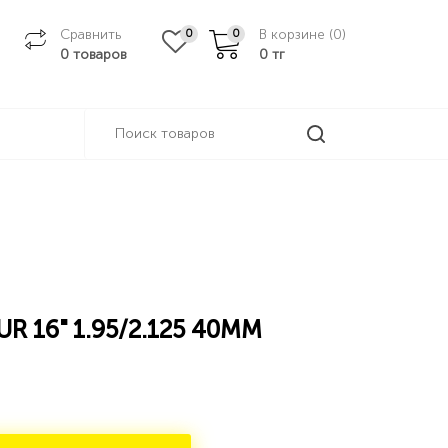
Сравнить
В корзине (
0
)
0
0
0 товаров
0
тг
R 16" 1.95/2.125 40ММ