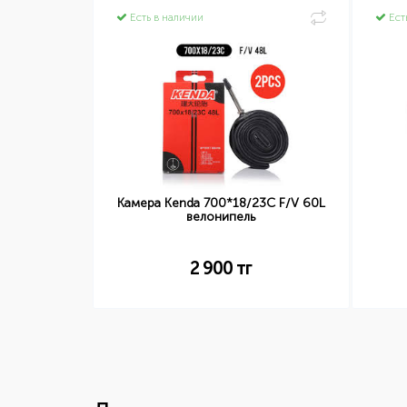
Есть в наличии
Ест
Камера Kenda 700*18/23C F/V 60L
2 болта
велонипель
2 900
тг