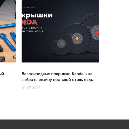
ый
Велосипедные покрышки Kenda: как
Велосипеды 
выбрать резину под свой стиль езды
соотношени
новых моде
01.07.2026
01.07.2026