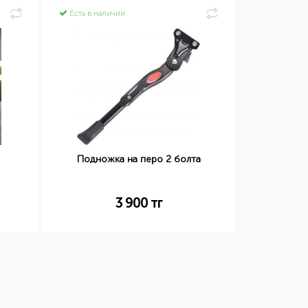
Есть в наличии
Есть в нал
Камера Ken
Подножка на перо 2 болта
3 900
тг