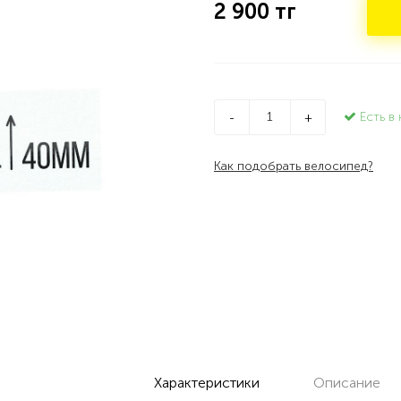
2 900
тг
Есть в 
-
+
Как подобрать велосипед?
Характеристики
Описание