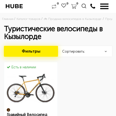
0
0
0
Главная
Каталог товаров
🚲 Продажа велосипедов в Кызылорде 
Продаж
Туристические велосипеды в
Кызылорде
Фильтры
Сортировать:
Есть в наличии
Гравийный Велосипед