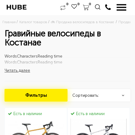
0
0
0
Главная
Каталог товаров
🚲 Продажа велосипедов в Костанае 
Продажа 
Гравийные велосипеды в
Костанае
Words
Characters
Reading time
Words
Characters
Reading time
Читать далее
Фильтры
Сортировать:
Есть в наличии
Есть в наличии