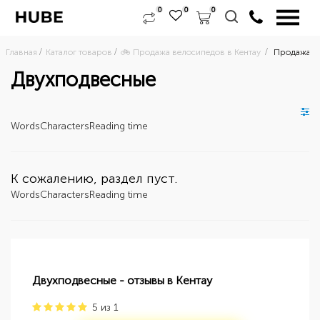
0
0
0
Главная
Каталог товаров
🚲 Продажа велосипедов в Кентау 
Продажа дв
Двухподвесные
Words
Characters
Reading time
К сожалению, раздел пуст.
Words
Characters
Reading time
Двухподвесные - отзывы в Кентау
5
из
1