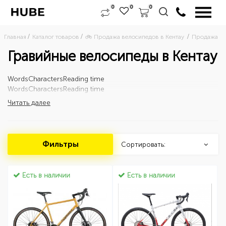
0
0
0
Главная
Каталог товаров
🚲 Продажа велосипедов в Кентау 
Продажа шо
Гравийные велосипеды в Кентау
Words
Characters
Reading time
Words
Characters
Reading time
Читать далее
Фильтры
Сортировать:
Есть в наличии
Есть в наличии