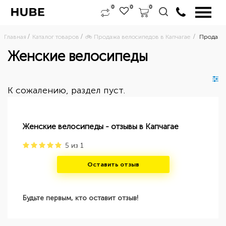
0
0
0
Главная
Каталог товаров
🚲 Продажа велосипедов в Капчагае 
Продажа 
Женские велосипеды
К сожалению, раздел пуст.
Женские велосипеды - отзывы в Капчагае
5
из
1
Оставить отзыв
Будьте первым, кто оставит отзыв!