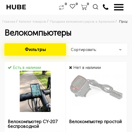
0
0
0
Главная
Каталог товаров
Продажа велоаксессуаров в Аркалыке
Продаж
Велокомпьютеры
Фильтры
Сортировать:
Есть в наличии
Нет в наличии
Велокомпьютер CY-207
Велокомпьютер простой
беспроводной