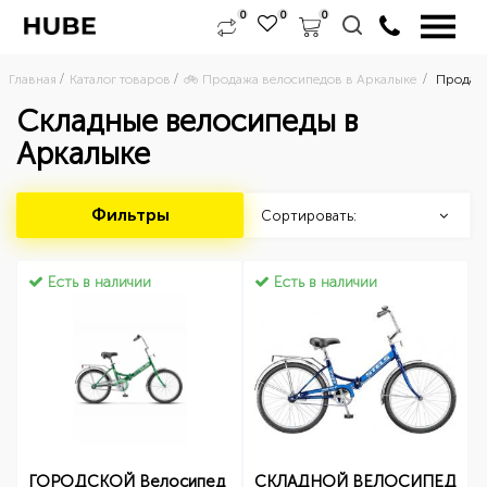
0
0
0
Главная
Каталог товаров
🚲 Продажа велосипедов в Аркалыке 
Продажа
Складные велосипеды в
Аркалыке
Фильтры
Сортировать:
Есть в наличии
Есть в наличии
ГОРОДСКОЙ Велосипед
СКЛАДНОЙ ВЕЛОСИПЕД