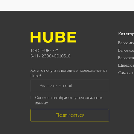
Катего
Велосип
Велоакс
ТОО "HUBE.KZ"
БИН - 230640010510
Велозап
Шведски
Хотите получать выгодные предложения от
Самокат
Hube?
Укажите E-mail
Согласен на обработку персональных
данных
Подписаться