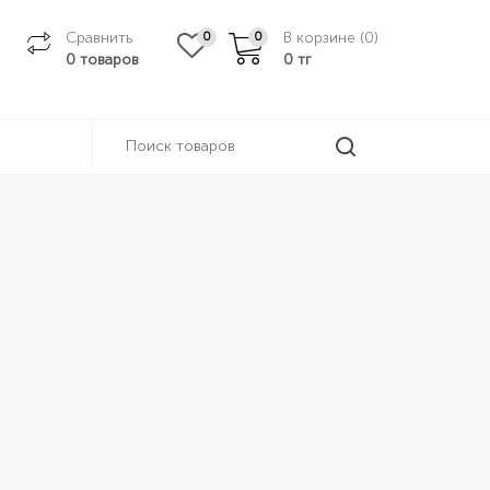
Сравнить
В корзине (
0
)
0
0
0 товаров
0
тг