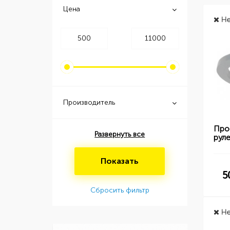
Цена
Не
Производитель
Про
Развернуть все
рул
Показать
5
Сбросить фильтр
Не