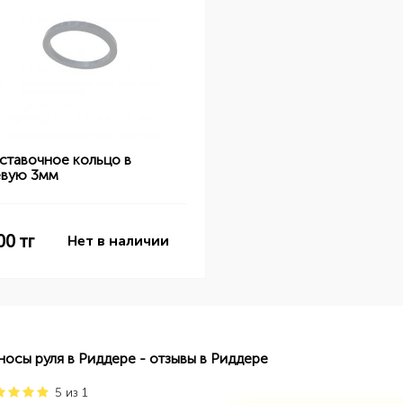
ставочное кольцо в
евую 3мм
00
тг
Нет в наличии
носы руля в Риддере - отзывы в Риддере
5
из
1