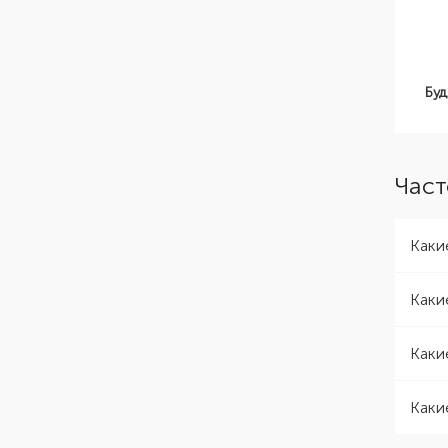
Буд
Част
Каки
Каки
Каки
Каки