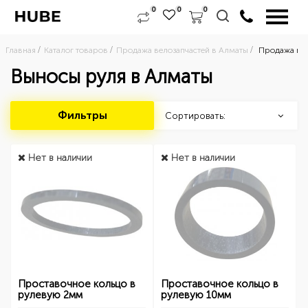
0
0
0
Главная
Каталог товаров
Продажа велозапчастей в Алматы
Продажа вы
Выносы руля в Алматы
Фильтры
Сортировать:
Нет в наличии
Нет в наличии
Проставочное кольцо в
Проставочное кольцо в
рулевую 2мм
рулевую 10мм